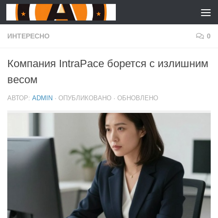
Skip to content
Для любых предложений по
сайту: effect-fitness@cp9.ru
ИНТЕРЕСНО
0
Компания IntraPace борется с излишним
весом
АВТОР:
ADMIN
· ОПУБЛИКОВАНО
· ОБНОВЛЕНО