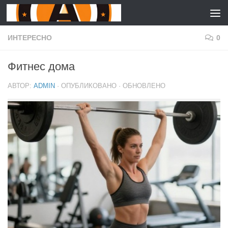
Skip to content
Для любых предложений по
сайту: effect-fitness@cp9.ru
ИНТЕРЕСНО
0
Фитнес дома
АВТОР:
ADMIN
· ОПУБЛИКОВАНО
· ОБНОВЛЕНО