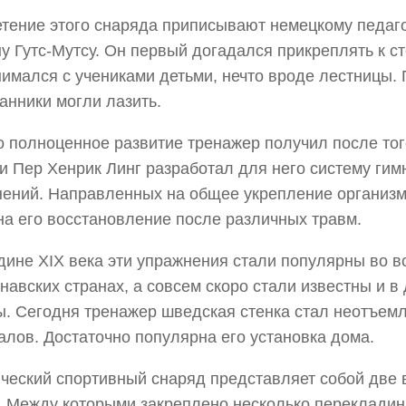
тение этого снаряда приписывают немецкому педагог
у Гутс-Мутсу. Он первый догадался прикреплять к с
нимался с учениками детьми, нечто вроде лестницы. 
анники могли лазить.
 полноценное развитие тренажер получил после того
 Пер Хенрик Линг разработал для него систему гим
ений. Направленных на общее укрепление организм
на его восстановление после различных травм.
дине XIX века эти упражнения стали популярны во в
навских странах, а совсем скоро стали известны и в 
. Сегодня тренажер шведская стенка стал неотъем
алов. Достаточно популярна его установка дома.
ческий спортивный снаряд представляет собой две
. Между которыми закреплено несколько перекладин