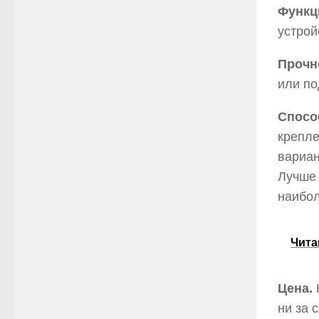
Функц
устрой
Прочн
или по
Спосо
крепле
вариан
Лучше 
наибол
Чита
Цена.
К
ни за 