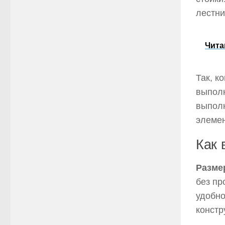
лестни
Чита
Так, к
выполн
выполн
элемен
Как 
Разме
без пр
удобно
констр