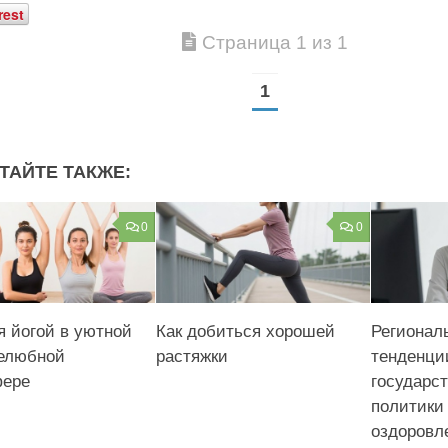
rest
Страница 1 из 1
1
ТАЙТЕ ТАКЖЕ:
0
0
я йогой в уютной
Как добиться хорошей
Регионал
елюбной
растяжки
тенденци
фере
государс
политики
оздоровл