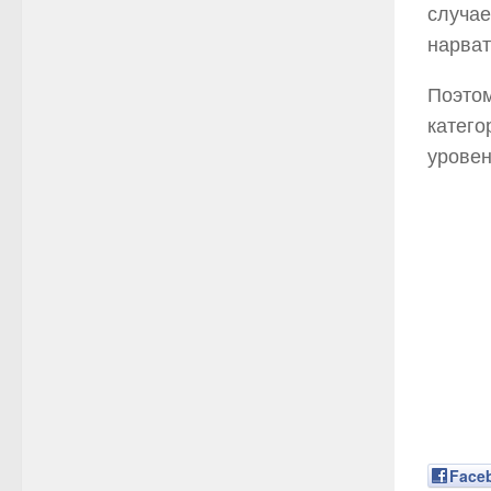
случае
нарват
Поэтом
катего
уровен
Face