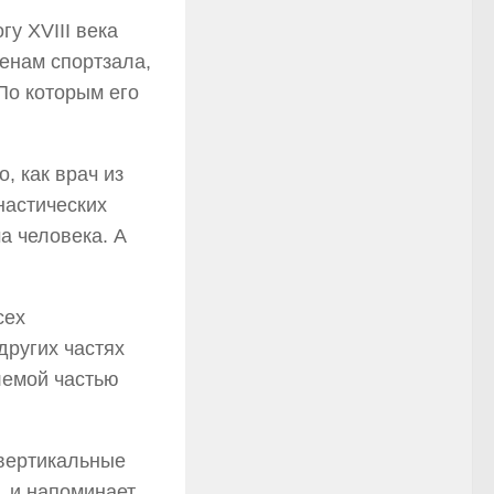
у XVIII века
тенам спортзала,
По которым его
, как врач из
настических
а человека. А
сех
других частях
лемой частью
 вертикальные
, и напоминает