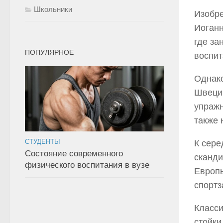
Школьники
Изобре
Иоганн
где за
ПОПУЛЯРНОЕ
воспит
Однако
Швеции
упражн
также 
СТУДЕНТЫ
К сере
Состояние современного
сканди
физического воспитания в вузе
Европы
спортз
Класси
стойки