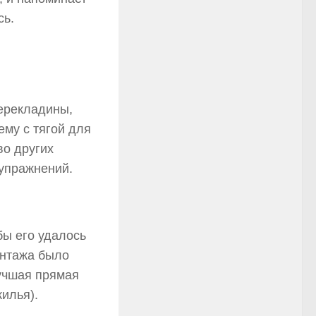
сь.
перекладины,
ему с тягой для
о других
упражнений.
бы его удалось
онтажа было
учшая прямая
жилья).