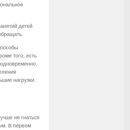
иональное
анятий детей
обращать.
способы
роме того, есть
е одновременно.
пления
ьшие нагрузки.
лучше не гнаться
ым. В первом