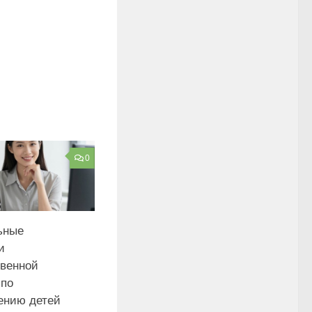
0
ьные
и
твенной
 по
ению детей