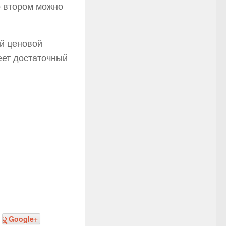
о втором можно
й ценовой
еет достаточный
Google+